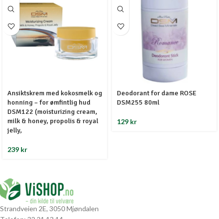
Ansiktskrem med kokosmelk og
Deodorant for dame ROSE
honning – for ømfintlig hud
DSM255 80ml
DSM122 (moisturizing cream,
milk & honey, propolis & royal
129
kr
jelly,
239
kr
Strandveien 2E, 3050 Mjøndalen