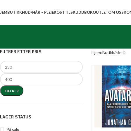
JEM
BUTIKK
HUD/HÅR – PLEIE
KOSTTILSKUDD
BOK
OUTLET
OM OSS
KO
FILTRER ETTER PRIS
Hjem
Butikk
Media
FILTRER
LAGER STATUS
På salg