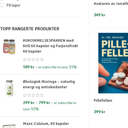
Avataren av Jonat
På lager
349
kr
TOPP RANGERTE PRODUKTER
HUKOMMELSESPAKKEN med
Krill 60 kapsler og Pasjonsfrukt
60 kapsler
589
kr
15%
—
or subscribe to save
Økologisk Moringa – naturlig
energi og antioksidanter
Pillefellen
299
kr
–
799
kr
—
or subscribe to
15%
save
399
kr
Maxx-Calzium, 60 kapsler