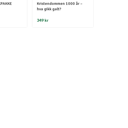
KPAKKE
Kristendommen 1000 år –
hva gikk galt?
349
kr