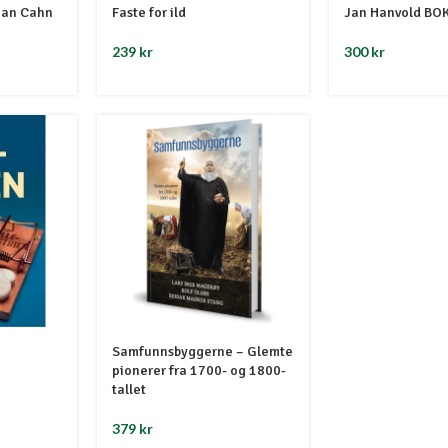
han Cahn
Faste for ild
Jan Hanvold BO
239
kr
300
kr
Samfunnsbyggerne – Glemte
pionerer fra 1700- og 1800-
tallet
379
kr