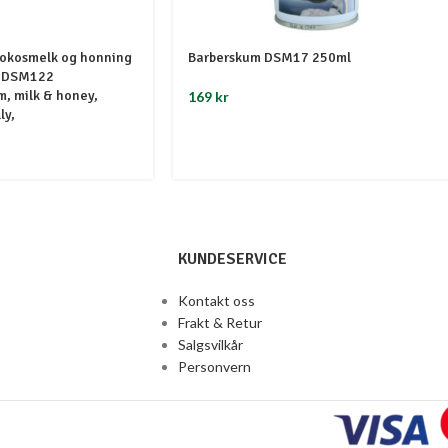
kokosmelk og honning
Barberskum DSM17 250ml
ud DSM122
m, milk & honey,
169
kr
ly,
KUNDESERVICE
Kontakt oss
Frakt & Retur
Salgsvilkår
Personvern