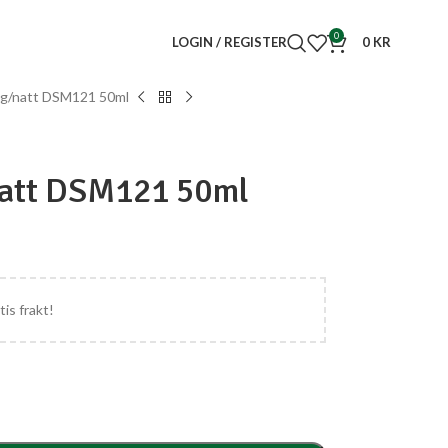
0
LOGIN / REGISTER
0
KR
ag/natt DSM121 50ml
natt DSM121 50ml
tis frakt!