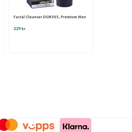
Facial Cleanser DSM303, Premium Men
Fot Butter med
Butter w/Oblip
229
kr
189
kr