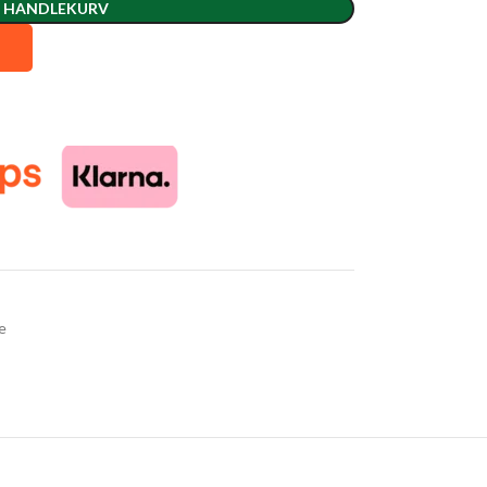
I HANDLEKURV
e