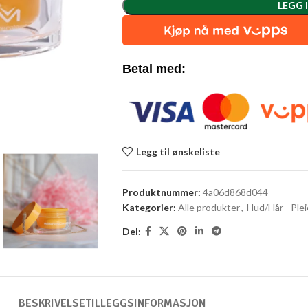
LEGG 
Betal med:
Legg til ønskeliste
Produktnummer:
4a06d868d044
Kategorier:
Alle produkter
,
Hud/Hår - Plei
Del:
BESKRIVELSE
TILLEGGSINFORMASJON