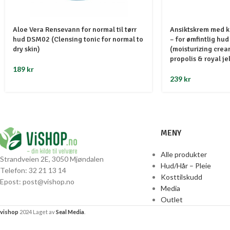
Aloe Vera Rensevann for normal til tørr
Ansiktskrem med 
hud DSM02 (Clensing tonic for normal to
– for ømfintlig h
dry skin)
(moisturizing crea
propolis & royal jel
189
kr
239
kr
MENY
Alle produkter
Strandveien 2E, 3050 Mjøndalen
Hud/Hår – Pleie
Telefon: 32 21 13 14
Kosttilskudd
Epost: post@vishop.no
Media
Outlet
vishop
2024 Laget av
Seal Media
.