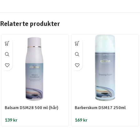
Relaterte produkter
Balsam DSM28 500 ml (hår)
Barberskum DSM17 250ml
139
kr
169
kr