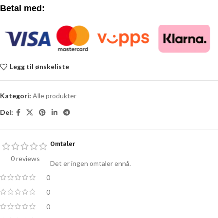
Betal med:
Legg til ønskeliste
Kategori:
Alle produkter
Del:
Omtaler
0 reviews
Det er ingen omtaler ennå.
0
0
0