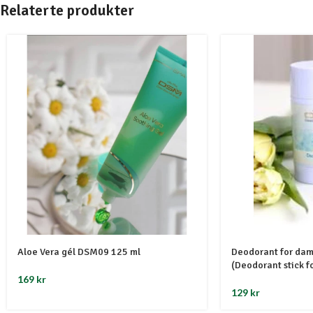
Relaterte produkter
Aloe Vera gél DSM09 125 ml
Deodorant for da
(Deodorant stick f
169
kr
129
kr