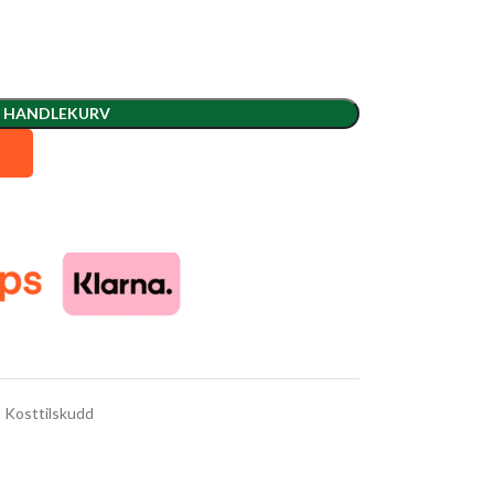
I HANDLEKURV
Kosttilskudd