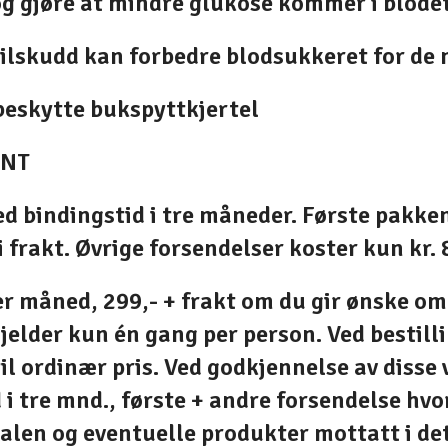
g gjøre at mindre glukose kommer i blodet
mtilskudd kan forbedre blodsukkeret for de
beskytte bukspyttkjertel
ENT
bindingstid i tre måneder. Første pakken
 frakt. Øvrige forsendelser koster kun kr. 8
r måned, 299,- + frakt om du gir ønske om
gjelder kun én gang per person. Ved bestill
il ordinær pris. Ved godkjennelse av disse
 tre mnd., første + andre forsendelse hvor
talen og eventuelle produkter mottatt i d