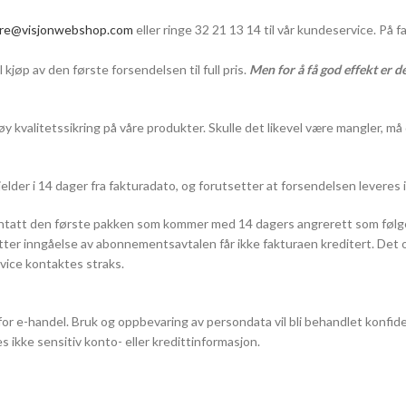
dre@visjonwebshop.com
eller ringe 32 21 13 14 til vår kundeservice. På fa
l kjøp av den første forsendelsen til full pris.
Men for å få god effekt er d
høy kvalitetssikring på våre produkter. Skulle det likevel være mangler, m
der i 14 dager fra fakturadato, og forutsetter at forsendelsen leveres i
nntatt den første pakken som kommer med 14 dagers angrerett som følg
ter inngåelse av abonnementsavtalen får ikke fakturaen kreditert. Det o
rvice kontaktes straks.
or e-handel. Bruk og oppbevaring av persondata vil bli behandlet konfide
kke sensitiv konto- eller kredittinformasjon.