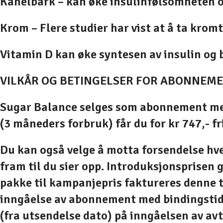
Kanelbark
– kan øke insulinfølsomheten o
Krom –
Flere studier har vist at å ta kro
Vitamin D
kan øke syntesen av insulin og 
VILKÅR OG BETINGELSER FOR ABONNEM
Sugar Balance
selges som abonnement med 
(3 måneders forbruk) får du for kr 747,- fri
Du kan også velge å motta forsendelse hve
fram til du sier opp. Introduksjonsprisen 
pakke til kampanjepris faktureres denne t
inngåelse av abonnement med bindingstid i
(fra utsendelse dato) på inngåelsen av av