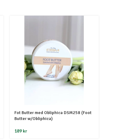
Fot Butter med Obliphica DSM258 (Foot
Fotkrem DSM81
Butter w/Obliphica)
149
kr
189
kr