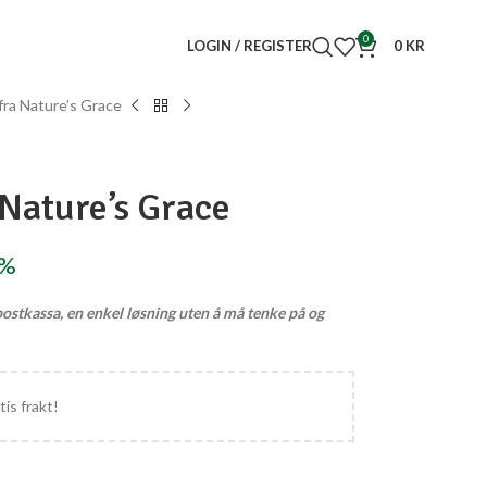
0
LOGIN / REGISTER
0
KR
fra Nature’s Grace
 Nature’s Grace
5%
ostkassa, en enkel løsning uten å må tenke på og
tis frakt!