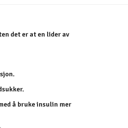
n det er at en lider av
sjon.
dsukker.
 med å bruke insulin mer