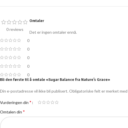
Omtaler
0 reviews
Det er ingen omtaler ennå.
0
0
0
0
0
Bli den første til å omtale «Sugar Balance fra Nature’s Grace»
Din e-postadresse vil ikke bli publisert.
Obligatoriske felt er merket me
*
Vurderingen din
*
Omtalen din