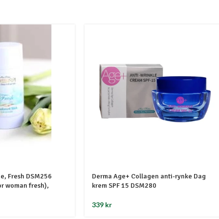
me, Fresh DSM256
Derma Age+ Collagen anti-rynke Dag
or woman fresh),
krem SPF 15 DSM280
339
kr