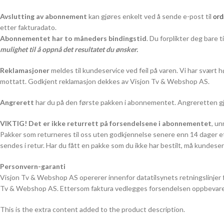
Avslutting av abonnement
kan gjøres enkelt ved å sende e-post til
or
etter fakturadato.
Abonnementet har to måneders bindingstid
. Du forplikter deg bare ti
mulighet til å oppnå det resultatet du ønsker.
Reklamasjoner
meldes til kundeservice ved feil på varen. Vi har svært 
mottatt. Godkjent reklamasjon dekkes av Visjon Tv & Webshop AS.
Angrerett
har du på den første pakken i abonnementet. Angreretten gjel
VIKTIG! Det er ikke returrett på forsendelsene i abonnementet
, u
Pakker som returneres til oss uten godkjennelse senere enn 14 dager et
sendes i retur. Har du fått en pakke som du ikke har bestilt, må kundese
Personvern-garanti
Visjon Tv & Webshop AS opererer innenfor datatilsynets retningslinjer f
Tv & Webshop AS. Ettersom faktura vedlegges forsendelsen oppbevares i
This is the extra content added to the product description.