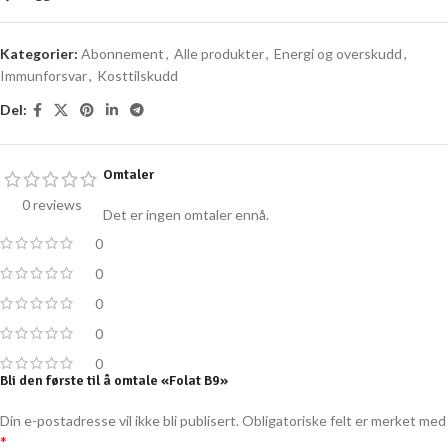
Kategorier:
Abonnement
,
Alle produkter
,
Energi og overskudd
,
Immunforsvar
,
Kosttilskudd
Del:
Omtaler
0 reviews
Det er ingen omtaler ennå.
0
0
0
0
0
Bli den første til å omtale «Folat B9»
Din e-postadresse vil ikke bli publisert.
Obligatoriske felt er merket med
*