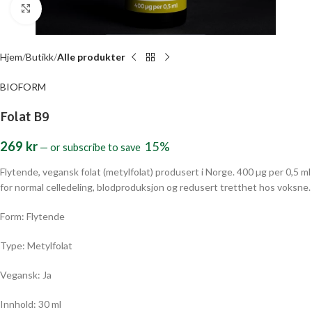
Click to enlarge
Hjem
Butikk
Alle produkter
BIOFORM
Folat B9
269
kr
15%
—
or subscribe to save
Flytende, vegansk folat (metylfolat) produsert i Norge. 400 µg per 0,5 ml
for normal celledeling, blodproduksjon og redusert tretthet hos voksne.
Form: Flytende
Type: Metylfolat
Vegansk: Ja
Innhold: 30 ml