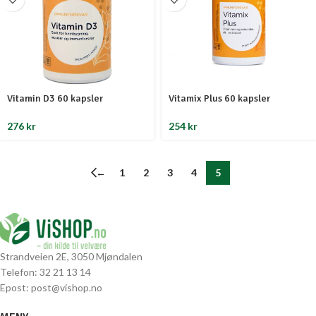
Vitamin D3 60 kapsler
Vitamix Plus 60 kapsler
276
kr
254
kr
←
1
2
3
4
5
Strandveien 2E, 3050 Mjøndalen
Telefon: 32 21 13 14
Epost: post@vishop.no