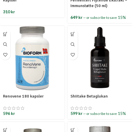
Kapsler
Fermentert Flytende Ekstrakt –
Immunstøtte (50 ml)
310
kr
649
kr
15%
—
or subscribe to save
Renovene 180 kapsler
Shiitake Betaglukan
596
kr
599
kr
15%
—
or subscribe to save