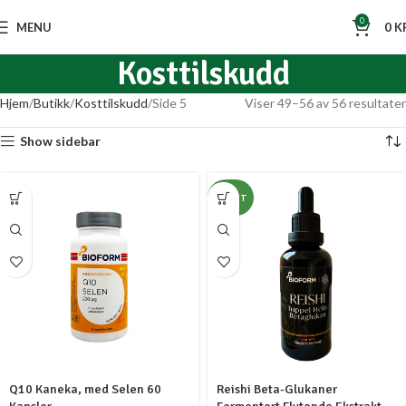
0
MENU
0
K
Kosttilskudd
Hjem
Butikk
Kosttilskudd
Side 5
Viser 49–56 av 56 resultater
Show sidebar
NYHET
Q10 Kaneka, med Selen 60
Reishi Beta-Glukaner