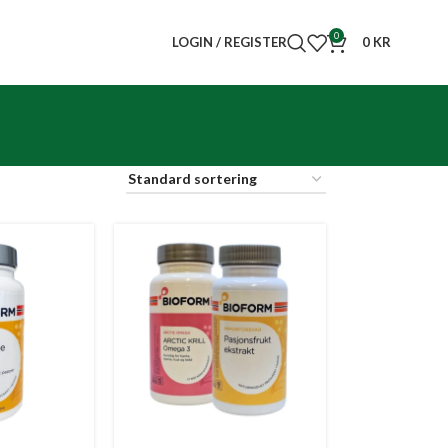
0
LOGIN / REGISTER
0
KR