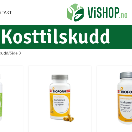
NTAKT
Kosttilskudd
skudd
Side 3