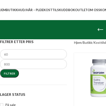
JEM
BUTIKK
HUD/HÅR – PLEIE
KOSTTILSKUDD
BOK
OUTLET
OM OSS
KO
FILTRER ETTER PRIS
Hjem
Butikk
Kosttil
FILTRER
LAGER STATUS
På salg