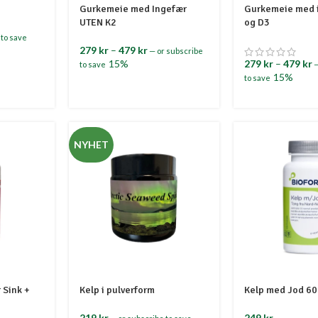
Gurkemeie med Ingefær
Gurkemeie med 
UTEN K2
og D3
 to save
279
kr
–
479
kr
—
or subscribe
15%
279
kr
–
479
kr
to save
15%
to save
NYHET
 Sink +
Kelp i pulverform
Kelp med Jod 60
219
kr
249
kr