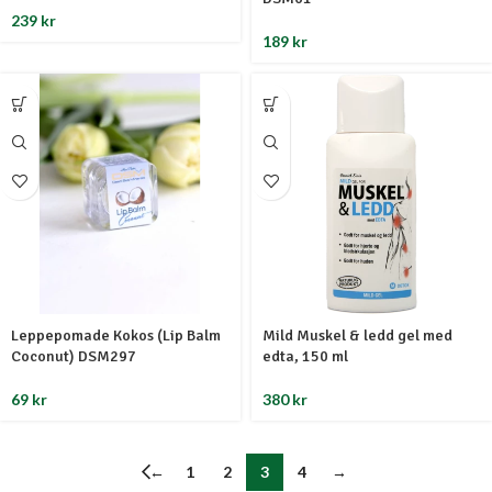
239
kr
189
kr
Leppepomade Kokos (Lip Balm
Mild Muskel & ledd gel med
Coconut) DSM297
edta, 150 ml
69
kr
380
kr
←
1
2
3
4
→