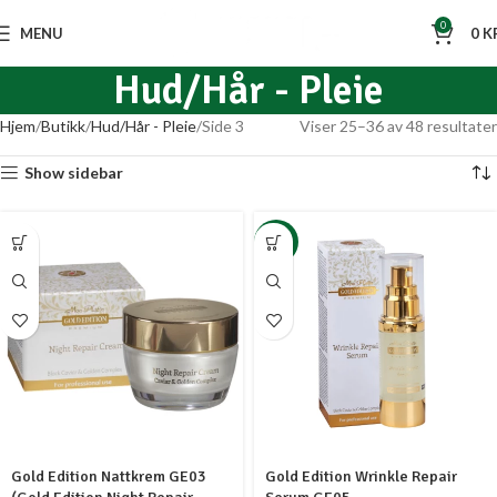
0
MENU
0
K
Hud/Hår - Pleie
Hjem
Butikk
Hud/Hår - Pleie
Side 3
Viser 25–36 av 48 resultater
Show sidebar
-56%
Gold Edition Nattkrem GE03
Gold Edition Wrinkle Repair