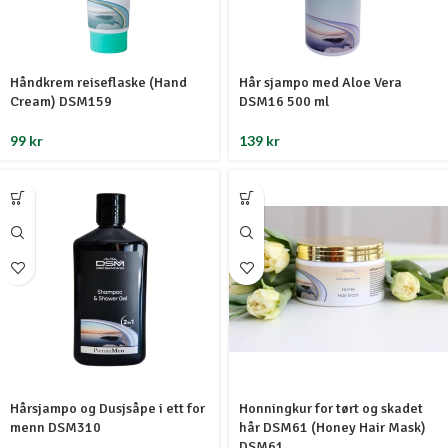
Håndkrem reiseflaske (Hand
Hår sjampo med Aloe Vera
Cream) DSM159
DSM16 500 ml
99
kr
139
kr
Hårsjampo og Dusjsåpe i ett for
Honningkur for tørt og skadet
menn DSM310
hår DSM61 (Honey Hair Mask)
DSM61