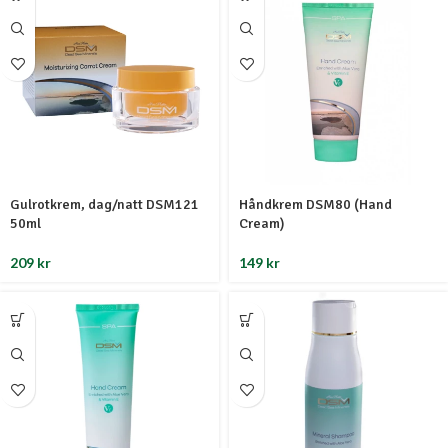
Gulrotkrem, dag/natt DSM121
Håndkrem DSM80 (Hand
50ml
Cream)
209
kr
149
kr