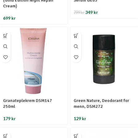
(Gold Edition Night Repair
Serum GE05
Cream)
349
kr
799
kr
699
kr
Granateplekrem DSM147
Green Nature, Deodorant for
250ml
menn, DSM272
179
kr
129
kr