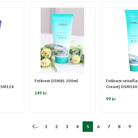
Fotkrem DSM81 200ml
Fotkrem reisefla
 DSM116
Cream) DSM160
149
kr
99
kr
←
1
2
3
4
5
6
7
8
9