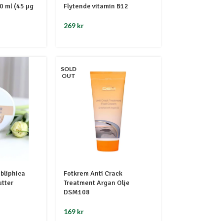
0 ml (45 µg
Flytende vitamin B12
269
kr
SOLD
OUT
bliphica
Fotkrem Anti Crack
tter
Treatment Argan Olje
DSM108
169
kr