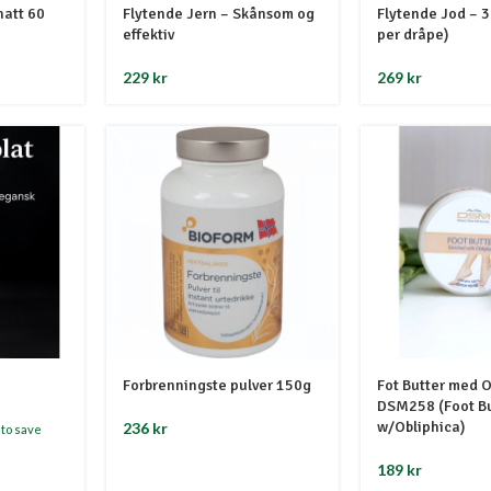
hatt 60
Flytende Jern – Skånsom og
Flytende Jod – 3
effektiv
per dråpe)
229
kr
269
kr
Forbrenningste pulver 150g
Fot Butter med O
DSM258 (Foot Bu
w/Obliphica)
236
kr
 to save
189
kr