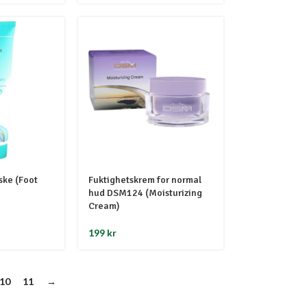
ske (Foot
Fuktighetskrem for normal
hud DSM124 (Moisturizing
Cream)
199
kr
10
11
→