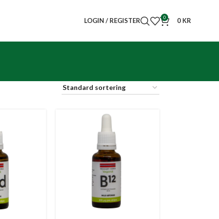
0
LOGIN / REGISTER
0
KR