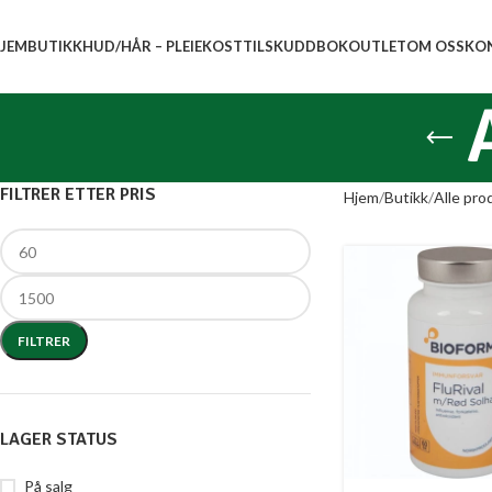
JEM
BUTIKK
HUD/HÅR – PLEIE
KOSTTILSKUDD
BOK
OUTLET
OM OSS
KO
FILTRER ETTER PRIS
Hjem
Butikk
Alle pro
FILTRER
LAGER STATUS
På salg